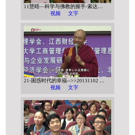
11慧晤—科学与佛教的握手-索达吉堪布对话潘宗光教授-->>科学的佛教的握手 访谈6 互动问答
视频
文字
21-困惑时代的幸福-->>20131102 江西财经大学 【戒定慧与人生幸福】
视频
文字