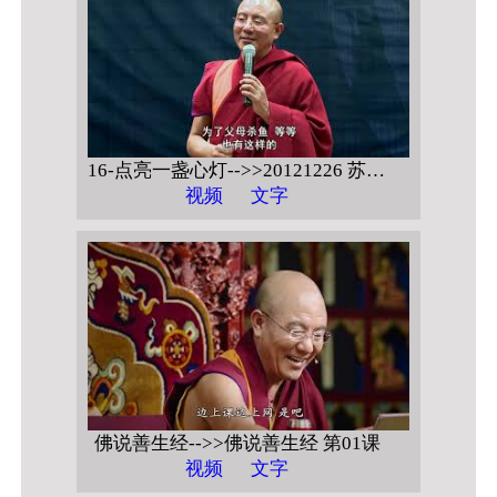
16-点亮一盏心灯-->>20121226 苏州科技学院 【禅宗与心灵救助 问答】
视频
文字
佛说善生经-->>佛说善生经 第01课
视频
文字