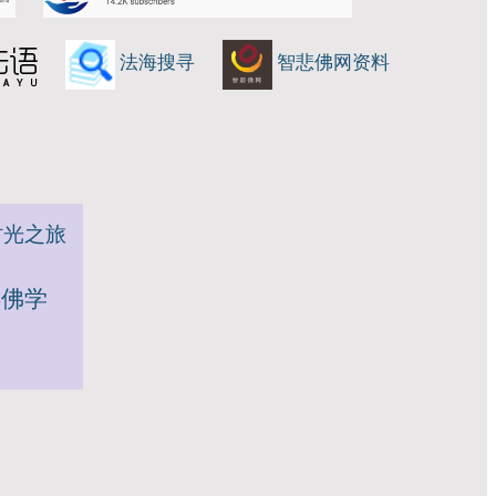
法海搜寻
智悲佛网资料
时光之旅
年佛学